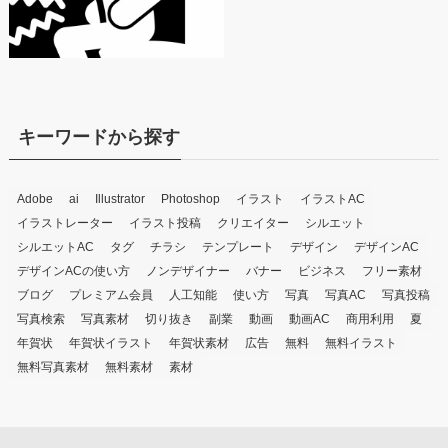
キーワードから探す
Adobe
ai
Illustrator
Photoshop
イラスト
イラストAC
イラストレーター
イラスト投稿
クリエイター
シルエット
シルエットAC
タグ
チラシ
テンプレート
デザイン
デザインAC
デザインACの使い方
ノンデザイナー
バナー
ビジネス
フリー素材
ブログ
プレミアム会員
人工知能
使い方
写真
写真AC
写真投稿
写真検索
写真素材
切り抜き
副業
動画
動画AC
商用利用
夏
年賀状
年賀状イラスト
年賀状素材
広告
無料
無料イラスト
無料写真素材
無料素材
素材