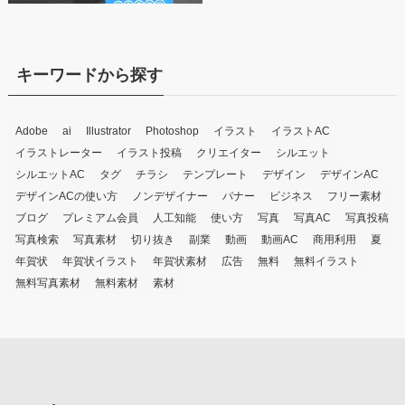
キーワードから探す
Adobe
ai
Illustrator
Photoshop
イラスト
イラストAC
イラストレーター
イラスト投稿
クリエイター
シルエット
シルエットAC
タグ
チラシ
テンプレート
デザイン
デザインAC
デザインACの使い方
ノンデザイナー
バナー
ビジネス
フリー素材
ブログ
プレミアム会員
人工知能
使い方
写真
写真AC
写真投稿
写真検索
写真素材
切り抜き
副業
動画
動画AC
商用利用
夏
年賀状
年賀状イラスト
年賀状素材
広告
無料
無料イラスト
無料写真素材
無料素材
素材