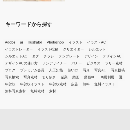
キーワードから探す
Adobe
ai
Illustrator
Photoshop
イラスト
イラストAC
イラストレーター
イラスト投稿
クリエイター
シルエット
シルエットAC
タグ
チラシ
テンプレート
デザイン
デザインAC
デザインACの使い方
ノンデザイナー
バナー
ビジネス
フリー素材
ブログ
プレミアム会員
人工知能
使い方
写真
写真AC
写真投稿
写真検索
写真素材
切り抜き
副業
動画
動画AC
商用利用
夏
年賀状
年賀状イラスト
年賀状素材
広告
無料
無料イラスト
無料写真素材
無料素材
素材