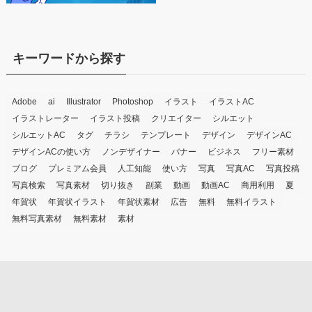
キーワードから探す
Adobe
ai
Illustrator
Photoshop
イラスト
イラストAC
イラストレーター
イラスト投稿
クリエイター
シルエット
シルエットAC
タグ
チラシ
テンプレート
デザイン
デザインAC
デザインACの使い方
ノンデザイナー
バナー
ビジネス
フリー素材
ブログ
プレミアム会員
人工知能
使い方
写真
写真AC
写真投稿
写真検索
写真素材
切り抜き
副業
動画
動画AC
商用利用
夏
年賀状
年賀状イラスト
年賀状素材
広告
無料
無料イラスト
無料写真素材
無料素材
素材