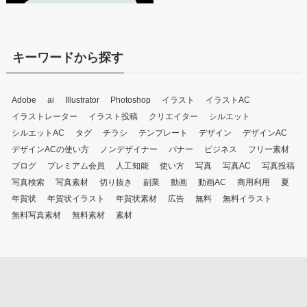
キーワードから探す
Adobe
ai
Illustrator
Photoshop
イラスト
イラストAC
イラストレーター
イラスト投稿
クリエイター
シルエット
シルエットAC
タグ
チラシ
テンプレート
デザイン
デザインAC
デザインACの使い方
ノンデザイナー
バナー
ビジネス
フリー素材
ブログ
プレミアム会員
人工知能
使い方
写真
写真AC
写真投稿
写真検索
写真素材
切り抜き
副業
動画
動画AC
商用利用
夏
年賀状
年賀状イラスト
年賀状素材
広告
無料
無料イラスト
無料写真素材
無料素材
素材