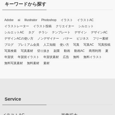
キーワードから探す
Adobe
ai
Illustrator
Photoshop
イラスト
イラストAC
イラストレーター
イラスト投稿
クリエイター
シルエット
シルエットAC
タグ
チラシ
テンプレート
デザイン
デザインAC
デザインACの使い方
ノンデザイナー
バナー
ビジネス
フリー素材
ブログ
プレミアム会員
人工知能
使い方
写真
写真AC
写真投稿
写真検索
写真素材
切り抜き
副業
動画
動画AC
商用利用
夏
年賀状
年賀状イラスト
年賀状素材
広告
無料
無料イラスト
無料写真素材
無料素材
素材
Service