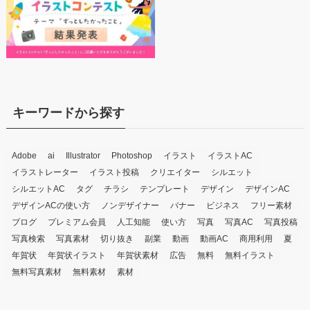
キーワードから探す
Adobe
ai
Illustrator
Photoshop
イラスト
イラストAC
イラストレーター
イラスト投稿
クリエイター
シルエット
シルエットAC
タグ
チラシ
テンプレート
デザイン
デザインAC
デザインACの使い方
ノンデザイナー
バナー
ビジネス
フリー素材
ブログ
プレミアム会員
人工知能
使い方
写真
写真AC
写真投稿
写真検索
写真素材
切り抜き
副業
動画
動画AC
商用利用
夏
年賀状
年賀状イラスト
年賀状素材
広告
無料
無料イラスト
無料写真素材
無料素材
素材