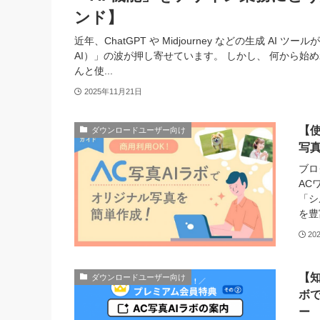
ンド】
近年、ChatGPT や Midjourney などの生成 AI
AI）」の波が押し寄せています。 しかし、 何から始めればい
んと使...
2025年11月21日
【使
ダウンロードユーザー向け
写
ブロ
AC
「シ
を豊
20
【
ダウンロードユーザー向け
ボ
ー