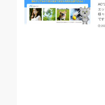
AC
エッ
様々
です
20