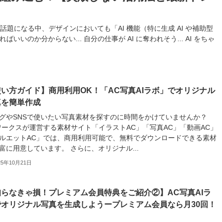
 ツールが話題になる中、デザインにおいても「AI 機能（特に生成 AI や補助型
いのか分からない... 自分の仕事が AI に奪われそう... AI をちゃ
い方ガイド】商用利用OK！「AC写真AIラボ」でオリジナル
真を簡単作成
グやSNSで使いたい写真素材を探すのに時間をかけていませんか？
ワークスが運営する素材サイト「イラストAC」「写真AC」「動画AC」
ルエットAC」では、商用利用可能で、無料でダウンロードできる素材
富に用意しています。 さらに、オリジナル...
25年10月21日
知らなきゃ損！プレミアム会員特典をご紹介②】AC写真AIラ
でオリジナル写真を生成しようープレミアム会員なら月30回！