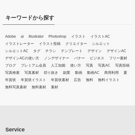
キーワードから探す
Adobe
ai
Illustrator
Photoshop
イラスト
イラストAC
イラストレーター
イラスト投稿
クリエイター
シルエット
シルエットAC
タグ
チラシ
テンプレート
デザイン
デザインAC
デザインACの使い方
ノンデザイナー
バナー
ビジネス
フリー素材
ブログ
プレミアム会員
人工知能
使い方
写真
写真AC
写真投稿
写真検索
写真素材
切り抜き
副業
動画
動画AC
商用利用
夏
年賀状
年賀状イラスト
年賀状素材
広告
無料
無料イラスト
無料写真素材
無料素材
素材
Service