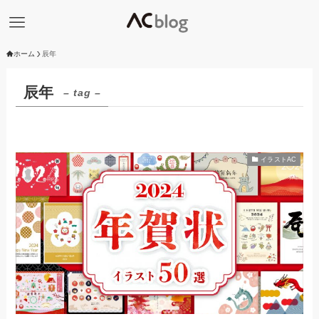
ホーム
辰年
辰年
– tag –
イラストAC