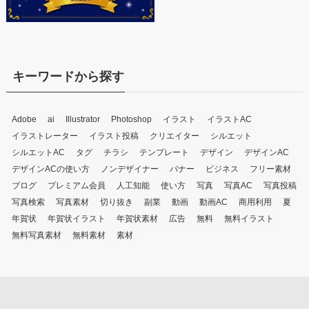
キーワードから探す
Adobe
ai
Illustrator
Photoshop
イラスト
イラストAC
イラストレーター
イラスト投稿
クリエイター
シルエット
シルエットAC
タグ
チラシ
テンプレート
デザイン
デザインAC
デザインACの使い方
ノンデザイナー
バナー
ビジネス
フリー素材
ブログ
プレミアム会員
人工知能
使い方
写真
写真AC
写真投稿
写真検索
写真素材
切り抜き
副業
動画
動画AC
商用利用
夏
年賀状
年賀状イラスト
年賀状素材
広告
無料
無料イラスト
無料写真素材
無料素材
素材