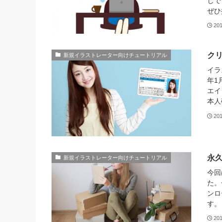
して
ぜ
20
ク
新規イラストレーター向けチュートリアル
イラ
年1
エイ
本人
20
永
新規イラストレーター向けチュートリアル
今回
た。
ンロ
す。
20