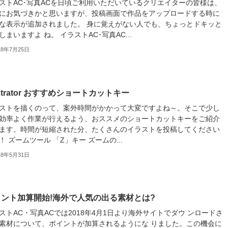
ストAC･写真ACを日頃ご利用いただいているクリエイターの皆様は、
にお気づきかと思いますが、投稿画面で作品をアップロードする時に
な表示が追加されました。 身に覚えがない人でも、ちょっとドキッと
しまいますよ ね。 イラストAC･写真AC...
18年7月25日
lustrator おすすめショートカットキー
ストを描くのって、案外時間がかかって大変ですよね～。そこで少し
効率よく作業が行えるよう、おススメのショートカットキーをご紹介
ます。時間が短縮された分、たくさんのイラストを投稿してください
！ ズームツール 「Z」キー ズームの...
18年5月31日
イント加算開始!海外で人気の出る素材とは?
ストAC・写真ACでは2018年4月1日より海外サイトでダウ ンロードさ
素材について、ポイントが加算されるようにな りました。この機会に