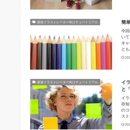
簡
新規イラストレーター向けチュートリアル
今回
いて
キャ
とも
20
イ
新規イラストレーター向けチュートリアル
と
イラ
存知
のコ
スト
20