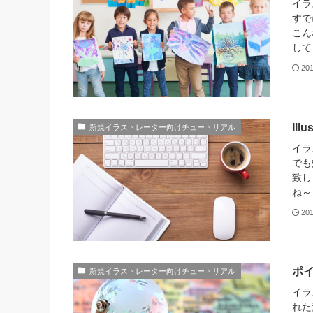
イラ
すで
こん
して
20
Il
新規イラストレーター向けチュートリアル
イラ
でも
致し
ね～
20
ポ
新規イラストレーター向けチュートリアル
イラ
れた