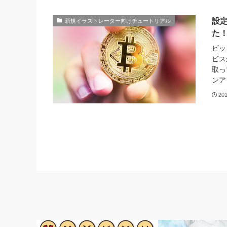
設
新規イラストレーター向けチュートリアル
た
ビッ
ビス
取っ
ンア
20