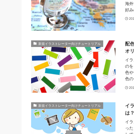
海外
好み
20
配色
新規イラストレーター向けチュートリアル
オ
イラ
のを
色や
色の
20
イ
新規イラストレーター向けチュートリアル
は？
イラ
った