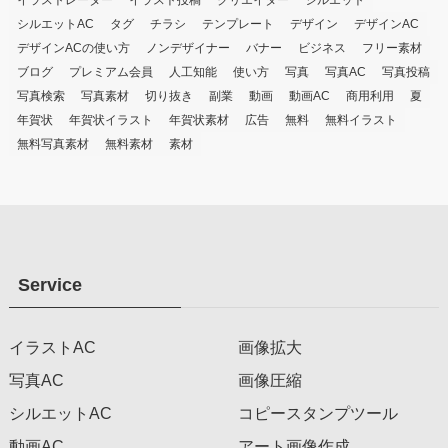
イラストレーター
イラスト投稿
クリエイター
シルエット
シルエットAC
タグ
チラシ
テンプレート
デザイン
デザインAC
デザインACの使い方
ノンデザイナー
バナー
ビジネス
フリー素材
ブログ
プレミアム会員
人工知能
使い方
写真
写真AC
写真投稿
写真検索
写真素材
切り抜き
副業
動画
動画AC
商用利用
夏
年賀状
年賀状イラスト
年賀状素材
広告
無料
無料イラスト
無料写真素材
無料素材
素材
Service
イラストAC
画像拡大
写真AC
画像圧縮
シルエットAC
コピースタンプツール
動画AC
アート画像作成