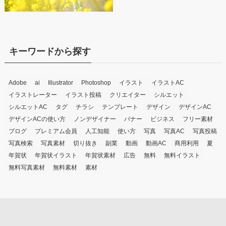
キーワードから探す
Adobe
ai
Illustrator
Photoshop
イラスト
イラストAC
イラストレーター
イラスト投稿
クリエイター
シルエット
シルエットAC
タグ
チラシ
テンプレート
デザイン
デザインAC
デザインACの使い方
ノンデザイナー
バナー
ビジネス
フリー素材
ブログ
プレミアム会員
人工知能
使い方
写真
写真AC
写真投稿
写真検索
写真素材
切り抜き
副業
動画
動画AC
商用利用
夏
年賀状
年賀状イラスト
年賀状素材
広告
無料
無料イラスト
無料写真素材
無料素材
素材