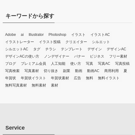
キーワードから探す
Adobe
ai
Illustrator
Photoshop
イラスト
イラストAC
イラストレーター
イラスト投稿
クリエイター
シルエット
シルエットAC
タグ
チラシ
テンプレート
デザイン
デザインAC
デザインACの使い方
ノンデザイナー
バナー
ビジネス
フリー素材
ブログ
プレミアム会員
人工知能
使い方
写真
写真AC
写真投稿
写真検索
写真素材
切り抜き
副業
動画
動画AC
商用利用
夏
年賀状
年賀状イラスト
年賀状素材
広告
無料
無料イラスト
無料写真素材
無料素材
素材
Service