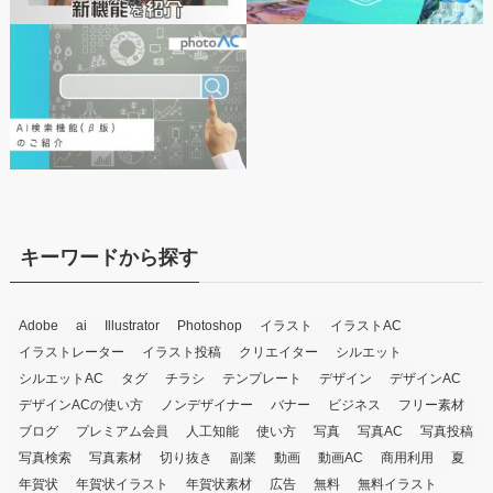
キーワードから探す
Adobe
ai
Illustrator
Photoshop
イラスト
イラストAC
イラストレーター
イラスト投稿
クリエイター
シルエット
シルエットAC
タグ
チラシ
テンプレート
デザイン
デザインAC
デザインACの使い方
ノンデザイナー
バナー
ビジネス
フリー素材
ブログ
プレミアム会員
人工知能
使い方
写真
写真AC
写真投稿
写真検索
写真素材
切り抜き
副業
動画
動画AC
商用利用
夏
年賀状
年賀状イラスト
年賀状素材
広告
無料
無料イラスト