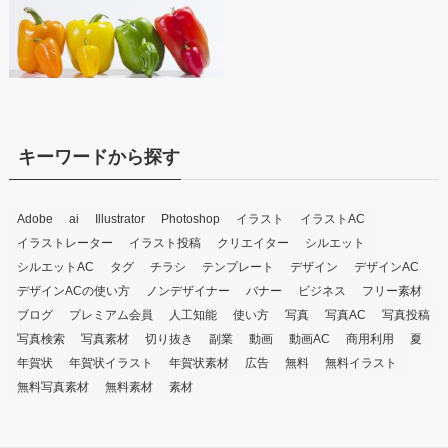
キーワードから探す
Adobe
ai
Illustrator
Photoshop
イラスト
イラストAC
イラストレーター
イラスト投稿
クリエイター
シルエット
シルエットAC
タグ
チラシ
テンプレート
デザイン
デザインAC
デザインACの使い方
ノンデザイナー
バナー
ビジネス
フリー素材
ブログ
プレミアム会員
人工知能
使い方
写真
写真AC
写真投稿
写真検索
写真素材
切り抜き
副業
動画
動画AC
商用利用
夏
年賀状
年賀状イラスト
年賀状素材
広告
無料
無料イラスト
無料写真素材
無料素材
素材