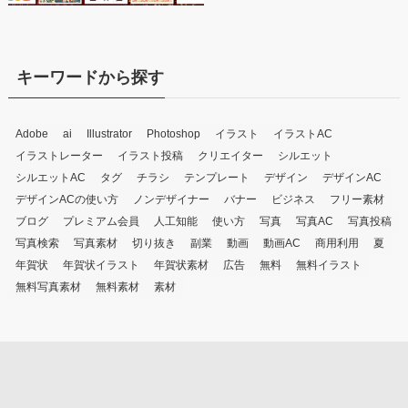
キーワードから探す
Adobe
ai
Illustrator
Photoshop
イラスト
イラストAC
イラストレーター
イラスト投稿
クリエイター
シルエット
シルエットAC
タグ
チラシ
テンプレート
デザイン
デザインAC
デザインACの使い方
ノンデザイナー
バナー
ビジネス
フリー素材
ブログ
プレミアム会員
人工知能
使い方
写真
写真AC
写真投稿
写真検索
写真素材
切り抜き
副業
動画
動画AC
商用利用
夏
年賀状
年賀状イラスト
年賀状素材
広告
無料
無料イラスト
無料写真素材
無料素材
素材