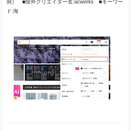
例） ■除外クリエイター名:acworks ■キーワー
ド:海