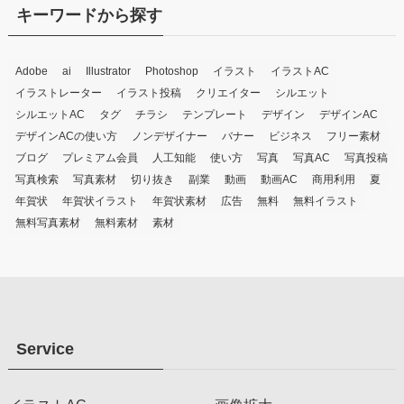
キーワードから探す
Adobe
ai
Illustrator
Photoshop
イラスト
イラストAC
イラストレーター
イラスト投稿
クリエイター
シルエット
シルエットAC
タグ
チラシ
テンプレート
デザイン
デザインAC
デザインACの使い方
ノンデザイナー
バナー
ビジネス
フリー素材
ブログ
プレミアム会員
人工知能
使い方
写真
写真AC
写真投稿
写真検索
写真素材
切り抜き
副業
動画
動画AC
商用利用
夏
年賀状
年賀状イラスト
年賀状素材
広告
無料
無料イラスト
無料写真素材
無料素材
素材
Service