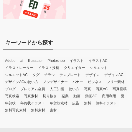
キーワードから探す
Adobe
ai
Illustrator
Photoshop
イラスト
イラストAC
イラストレーター
イラスト投稿
クリエイター
シルエット
シルエットAC
タグ
チラシ
テンプレート
デザイン
デザインAC
デザインACの使い方
ノンデザイナー
バナー
ビジネス
フリー素材
ブログ
プレミアム会員
人工知能
使い方
写真
写真AC
写真投稿
写真検索
写真素材
切り抜き
副業
動画
動画AC
商用利用
夏
年賀状
年賀状イラスト
年賀状素材
広告
無料
無料イラスト
無料写真素材
無料素材
素材