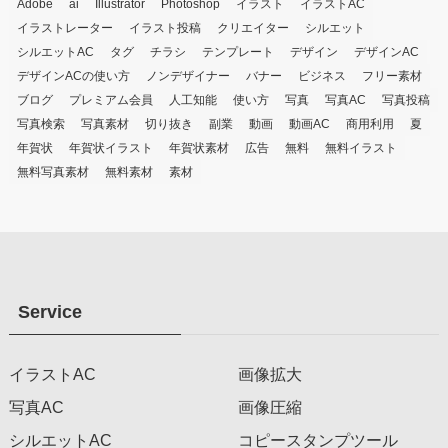
Adobe
ai
Illustrator
Photoshop
イラスト
イラストAC
イラストレーター
イラスト投稿
クリエイター
シルエット
シルエットAC
タグ
チラシ
テンプレート
デザイン
デザインAC
デザインACの使い方
ノンデザイナー
バナー
ビジネス
フリー素材
ブログ
プレミアム会員
人工知能
使い方
写真
写真AC
写真投稿
写真検索
写真素材
切り抜き
副業
動画
動画AC
商用利用
夏
年賀状
年賀状イラスト
年賀状素材
広告
無料
無料イラスト
無料写真素材
無料素材
素材
Service
イラストAC
画像拡大
写真AC
画像圧縮
シルエットAC
コピースタンプツール