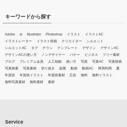
キーワードから探す
Adobe
ai
Illustrator
Photoshop
イラスト
イラストAC
イラストレーター
イラスト投稿
クリエイター
シルエット
シルエットAC
タグ
チラシ
テンプレート
デザイン
デザインAC
デザインACの使い方
ノンデザイナー
バナー
ビジネス
フリー素材
ブログ
プレミアム会員
人工知能
使い方
写真
写真AC
写真投稿
写真検索
写真素材
切り抜き
副業
動画
動画AC
商用利用
夏
年賀状
年賀状イラスト
年賀状素材
広告
無料
無料イラスト
無料写真素材
無料素材
素材
Service