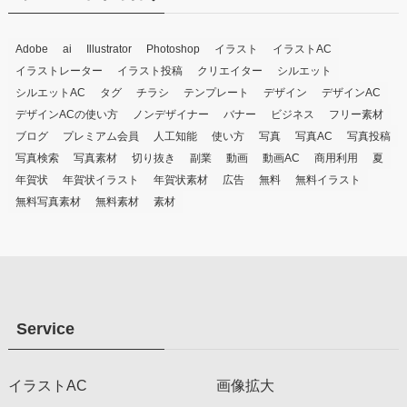
Adobe
ai
Illustrator
Photoshop
イラスト
イラストAC
イラストレーター
イラスト投稿
クリエイター
シルエット
シルエットAC
タグ
チラシ
テンプレート
デザイン
デザインAC
デザインACの使い方
ノンデザイナー
バナー
ビジネス
フリー素材
ブログ
プレミアム会員
人工知能
使い方
写真
写真AC
写真投稿
写真検索
写真素材
切り抜き
副業
動画
動画AC
商用利用
夏
年賀状
年賀状イラスト
年賀状素材
広告
無料
無料イラスト
無料写真素材
無料素材
素材
Service
イラストAC
画像拡大