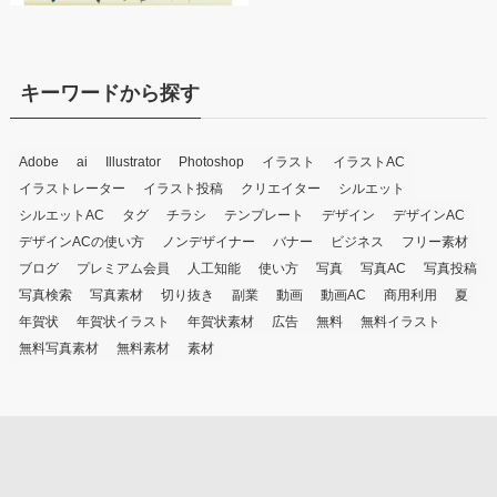
キーワードから探す
Adobe
ai
Illustrator
Photoshop
イラスト
イラストAC
イラストレーター
イラスト投稿
クリエイター
シルエット
シルエットAC
タグ
チラシ
テンプレート
デザイン
デザインAC
デザインACの使い方
ノンデザイナー
バナー
ビジネス
フリー素材
ブログ
プレミアム会員
人工知能
使い方
写真
写真AC
写真投稿
写真検索
写真素材
切り抜き
副業
動画
動画AC
商用利用
夏
年賀状
年賀状イラスト
年賀状素材
広告
無料
無料イラスト
無料写真素材
無料素材
素材