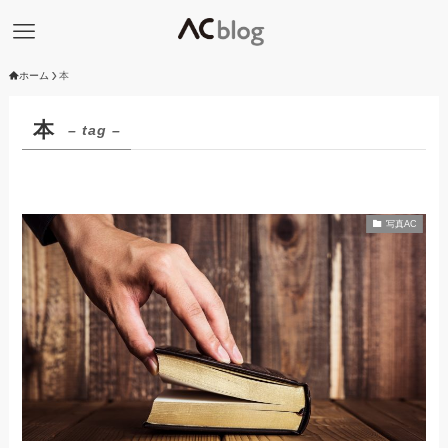
ホーム
本
本
– tag –
写真AC