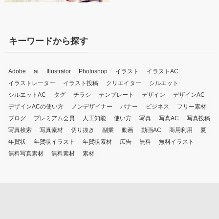
キーワードから探す
Adobe
ai
Illustrator
Photoshop
イラスト
イラストAC
イラストレーター
イラスト投稿
クリエイター
シルエット
シルエットAC
タグ
チラシ
テンプレート
デザイン
デザインAC
デザインACの使い方
ノンデザイナー
バナー
ビジネス
フリー素材
ブログ
プレミアム会員
人工知能
使い方
写真
写真AC
写真投稿
写真検索
写真素材
切り抜き
副業
動画
動画AC
商用利用
夏
年賀状
年賀状イラスト
年賀状素材
広告
無料
無料イラスト
無料写真素材
無料素材
素材