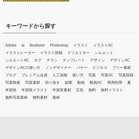
キーワードから探す
Adobe
ai
Illustrator
Photoshop
イラスト
イラストAC
イラストレーター
イラスト投稿
クリエイター
シルエット
シルエットAC
タグ
チラシ
テンプレート
デザイン
デザインAC
デザインACの使い方
ノンデザイナー
バナー
ビジネス
フリー素材
ブログ
プレミアム会員
人工知能
使い方
写真
写真AC
写真投稿
写真検索
写真素材
切り抜き
副業
動画
動画AC
商用利用
夏
年賀状
年賀状イラスト
年賀状素材
広告
無料
無料イラスト
無料写真素材
無料素材
素材