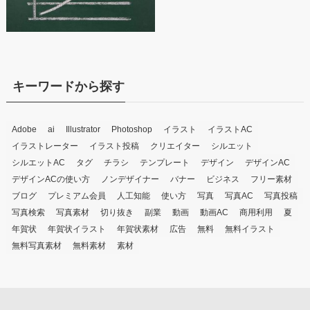
キーワードから探す
Adobe
ai
Illustrator
Photoshop
イラスト
イラストAC
イラストレーター
イラスト投稿
クリエイター
シルエット
シルエットAC
タグ
チラシ
テンプレート
デザイン
デザインAC
デザインACの使い方
ノンデザイナー
バナー
ビジネス
フリー素材
ブログ
プレミアム会員
人工知能
使い方
写真
写真AC
写真投稿
写真検索
写真素材
切り抜き
副業
動画
動画AC
商用利用
夏
年賀状
年賀状イラスト
年賀状素材
広告
無料
無料イラスト
無料写真素材
無料素材
素材