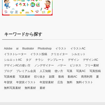
キーワードから探す
Adobe
ai
Illustrator
Photoshop
イラスト
イラストAC
イラストレーター
イラスト投稿
クリエイター
シルエット
シルエットAC
タグ
チラシ
テンプレート
デザイン
デザインAC
デザインACの使い方
ノンデザイナー
バナー
ビジネス
フリー素材
ブログ
プレミアム会員
人工知能
使い方
写真
写真AC
写真投稿
写真検索
写真素材
切り抜き
副業
動画
動画AC
商用利用
夏
年賀状
年賀状イラスト
年賀状素材
広告
無料
無料イラスト
無料写真素材
無料素材
素材