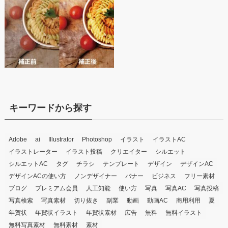
キーワードから探す
Adobe
ai
Illustrator
Photoshop
イラスト
イラストAC
イラストレーター
イラスト投稿
クリエイター
シルエット
シルエットAC
タグ
チラシ
テンプレート
デザイン
デザインAC
デザインACの使い方
ノンデザイナー
バナー
ビジネス
フリー素材
ブログ
プレミアム会員
人工知能
使い方
写真
写真AC
写真投稿
写真検索
写真素材
切り抜き
副業
動画
動画AC
商用利用
夏
年賀状
年賀状イラスト
年賀状素材
広告
無料
無料イラスト
無料写真素材
無料素材
素材