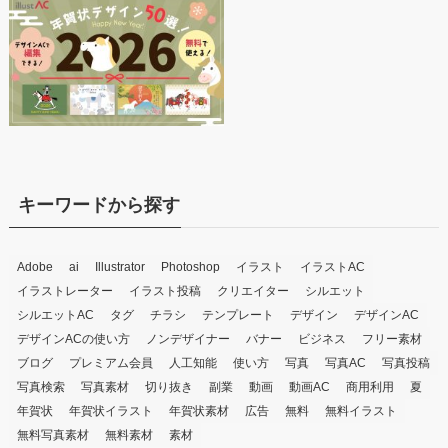
キーワードから探す
Adobe
ai
Illustrator
Photoshop
イラスト
イラストAC
イラストレーター
イラスト投稿
クリエイター
シルエット
シルエットAC
タグ
チラシ
テンプレート
デザイン
デザインAC
デザインACの使い方
ノンデザイナー
バナー
ビジネス
フリー素材
ブログ
プレミアム会員
人工知能
使い方
写真
写真AC
写真投稿
写真検索
写真素材
切り抜き
副業
動画
動画AC
商用利用
夏
年賀状
年賀状イラスト
年賀状素材
広告
無料
無料イラスト
無料写真素材
無料素材
素材