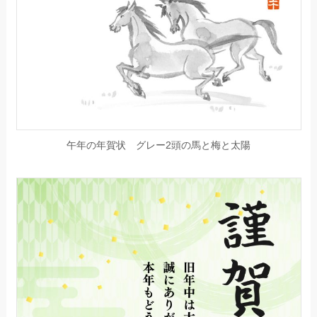
午年の年賀状 グレー2頭の馬と梅と太陽