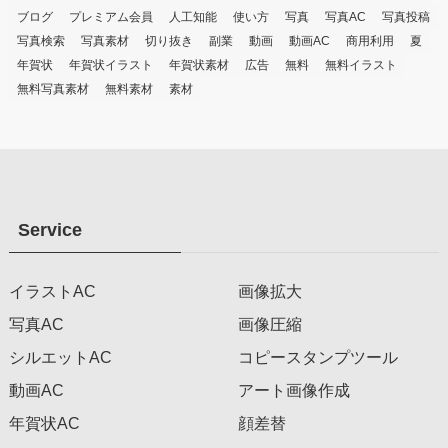
ブログ
プレミアム会員
人工知能
使い方
写真
写真AC
写真投稿
写真検索
写真素材
切り抜き
副業
動画
動画AC
商用利用
夏
年賀状
年賀状イラスト
年賀状素材
広告
無料
無料イラスト
無料写真素材
無料素材
素材
Service
イラストAC
画像拡大
写真AC
画像圧縮
シルエットAC
コピースタンプツール
動画AC
アート画像作成
年賀状AC
顔差替