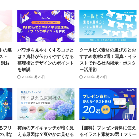
トの選
パワポを見やすくするコツと
クールビズ素材の選び方とお
スト
は？資料が伝わりやすくなる
すすめ素材32選！写真・イラ
リ別お
整理術とデザインのポイント
ストで作る社内掲示・ポスタ
を解説
ー活用術
2026年6月25日
2026年6月20日
るフリ
梅雨のアイキャッチが暗く見
【無料】プレゼン資料に使え
天の川な
える原因は？爽やかに見せる
るイラスト素材20選！フリー