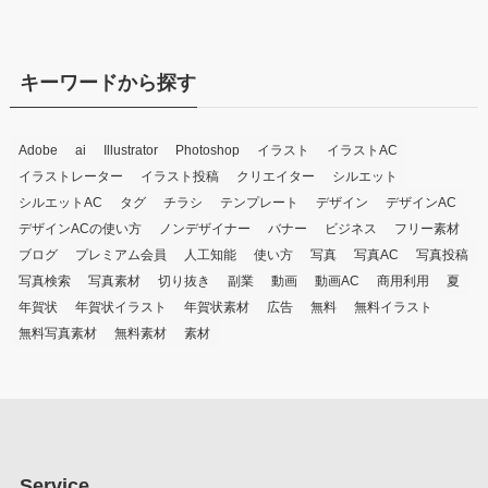
キーワードから探す
Adobe
ai
Illustrator
Photoshop
イラスト
イラストAC
イラストレーター
イラスト投稿
クリエイター
シルエット
シルエットAC
タグ
チラシ
テンプレート
デザイン
デザインAC
デザインACの使い方
ノンデザイナー
バナー
ビジネス
フリー素材
ブログ
プレミアム会員
人工知能
使い方
写真
写真AC
写真投稿
写真検索
写真素材
切り抜き
副業
動画
動画AC
商用利用
夏
年賀状
年賀状イラスト
年賀状素材
広告
無料
無料イラスト
無料写真素材
無料素材
素材
Service