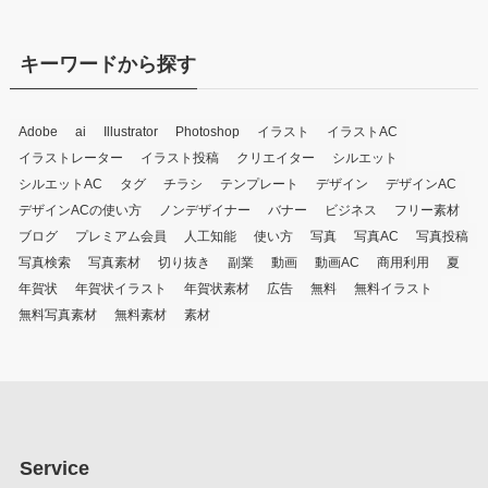
キーワードから探す
Adobe
ai
Illustrator
Photoshop
イラスト
イラストAC
イラストレーター
イラスト投稿
クリエイター
シルエット
シルエットAC
タグ
チラシ
テンプレート
デザイン
デザインAC
デザインACの使い方
ノンデザイナー
バナー
ビジネス
フリー素材
ブログ
プレミアム会員
人工知能
使い方
写真
写真AC
写真投稿
写真検索
写真素材
切り抜き
副業
動画
動画AC
商用利用
夏
年賀状
年賀状イラスト
年賀状素材
広告
無料
無料イラスト
無料写真素材
無料素材
素材
Service