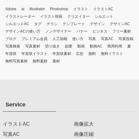
Adobe
ai
Illustrator
Photoshop
イラスト
イラストAC
イラストレーター
イラスト投稿
クリエイター
シルエット
シルエットAC
タグ
チラシ
テンプレート
デザイン
デザインAC
デザインACの使い方
ノンデザイナー
バナー
ビジネス
フリー素材
ブログ
プレミアム会員
人工知能
使い方
写真
写真AC
写真投稿
写真検索
写真素材
切り抜き
副業
動画
動画AC
商用利用
夏
年賀状
年賀状イラスト
年賀状素材
広告
無料
無料イラスト
無料写真素材
無料素材
素材
Service
イラストAC
画像拡大
写真AC
画像圧縮