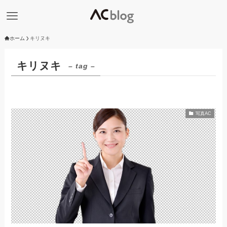
ホーム
キリヌキ
キリヌキ
– tag –
写真AC