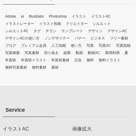
Adobe
ai
Illustrator
Photoshop
イラスト
イラストAC
イラストレーター
イラスト投稿
クリエイター
シルエット
シルエットAC
タグ
チラシ
テンプレート
デザイン
デザインAC
デザインACの使い方
ノンデザイナー
バナー
ビジネス
フリー素材
ブログ
プレミアム会員
人工知能
使い方
写真
写真AC
写真投稿
写真検索
写真素材
切り抜き
副業
動画
動画AC
商用利用
夏
年賀状
年賀状イラスト
年賀状素材
広告
無料
無料イラスト
無料写真素材
無料素材
素材
Service
イラストAC
画像拡大