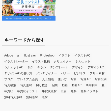
キーワードから探す
Adobe
ai
Illustrator
Photoshop
イラスト
イラストAC
イラストレーター
イラスト投稿
クリエイター
シルエット
シルエットAC
タグ
チラシ
テンプレート
デザイン
デザインAC
デザインACの使い方
ノンデザイナー
バナー
ビジネス
フリー素材
ブログ
プレミアム会員
人工知能
使い方
写真
写真AC
写真投稿
写真検索
写真素材
切り抜き
副業
動画
動画AC
商用利用
夏
年賀状
年賀状イラスト
年賀状素材
広告
無料
無料イラスト
無料写真素材
無料素材
素材