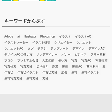
キーワードから探す
Adobe
ai
Illustrator
Photoshop
イラスト
イラストAC
イラストレーター
イラスト投稿
クリエイター
シルエット
シルエットAC
タグ
チラシ
テンプレート
デザイン
デザインAC
デザインACの使い方
ノンデザイナー
バナー
ビジネス
フリー素材
ブログ
プレミアム会員
人工知能
使い方
写真
写真AC
写真投稿
写真検索
写真素材
切り抜き
副業
動画
動画AC
商用利用
夏
年賀状
年賀状イラスト
年賀状素材
広告
無料
無料イラスト
無料写真素材
無料素材
素材