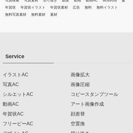
写真検索
写真素材
切り抜き
副業
動画
動画AC
商用利用
夏
年賀状
年賀状イラスト
年賀状素材
広告
無料
無料イラスト
無料写真素材
無料素材
素材
Service
イラストAC
画像拡大
写真AC
画像圧縮
シルエットAC
コピースタンプツール
動画AC
アート画像作成
年賀状AC
顔差替
フリービーAC
空置換