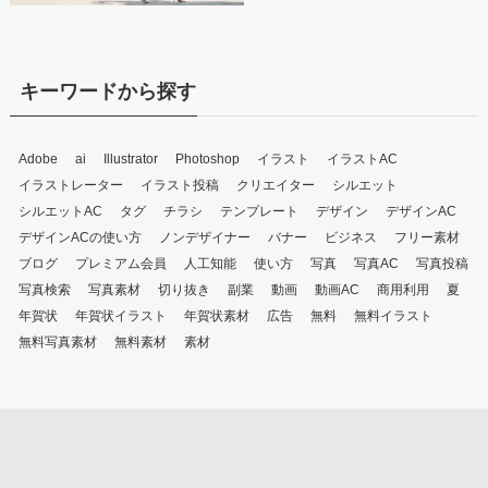
キーワードから探す
Adobe
ai
Illustrator
Photoshop
イラスト
イラストAC
イラストレーター
イラスト投稿
クリエイター
シルエット
シルエットAC
タグ
チラシ
テンプレート
デザイン
デザインAC
デザインACの使い方
ノンデザイナー
バナー
ビジネス
フリー素材
ブログ
プレミアム会員
人工知能
使い方
写真
写真AC
写真投稿
写真検索
写真素材
切り抜き
副業
動画
動画AC
商用利用
夏
年賀状
年賀状イラスト
年賀状素材
広告
無料
無料イラスト
無料写真素材
無料素材
素材