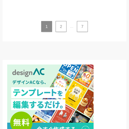
1
2
...
7