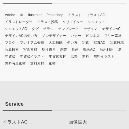
Adobe
ai
Illustrator
Photoshop
イラスト
イラストAC
イラストレーター
イラスト投稿
クリエイター
シルエット
シルエットAC
タグ
チラシ
テンプレート
デザイン
デザインAC
デザインACの使い方
ノンデザイナー
バナー
ビジネス
フリー素材
ブログ
プレミアム会員
人工知能
使い方
写真
写真AC
写真投稿
写真検索
写真素材
切り抜き
副業
動画
動画AC
商用利用
夏
年賀状
年賀状イラスト
年賀状素材
広告
無料
無料イラスト
無料写真素材
無料素材
素材
Service
イラストAC
画像拡大