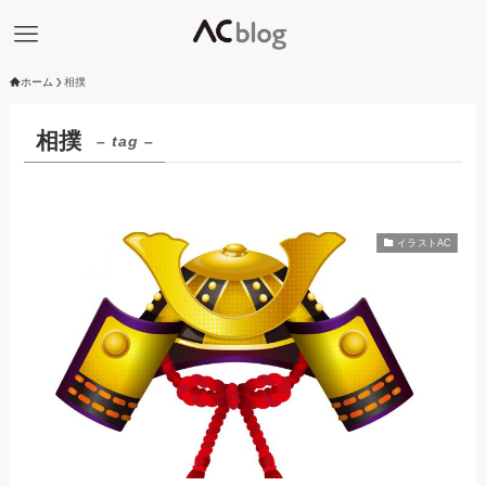
ホーム
相撲
相撲
– tag –
イラストAC