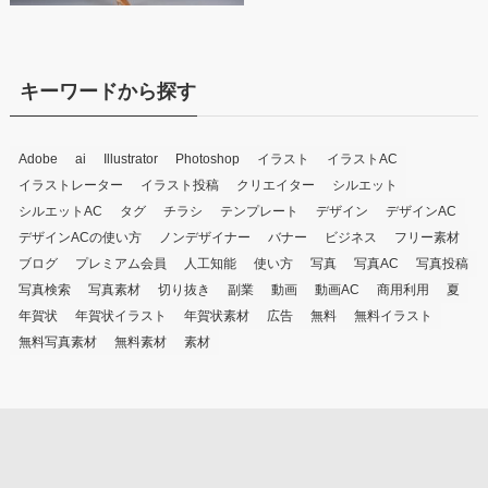
キーワードから探す
Adobe
ai
Illustrator
Photoshop
イラスト
イラストAC
イラストレーター
イラスト投稿
クリエイター
シルエット
シルエットAC
タグ
チラシ
テンプレート
デザイン
デザインAC
デザインACの使い方
ノンデザイナー
バナー
ビジネス
フリー素材
ブログ
プレミアム会員
人工知能
使い方
写真
写真AC
写真投稿
写真検索
写真素材
切り抜き
副業
動画
動画AC
商用利用
夏
年賀状
年賀状イラスト
年賀状素材
広告
無料
無料イラスト
無料写真素材
無料素材
素材