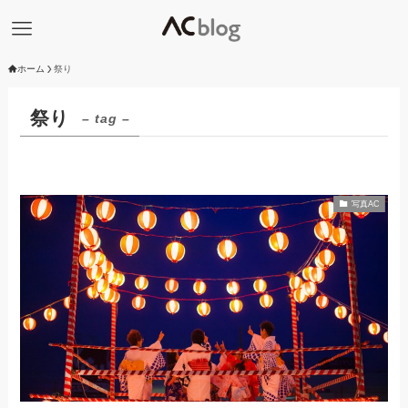
ホーム
祭り
祭り
– tag –
写真AC