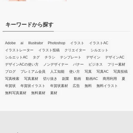
キーワードから探す
Adobe
ai
Illustrator
Photoshop
イラスト
イラストAC
イラストレーター
イラスト投稿
クリエイター
シルエット
シルエットAC
タグ
チラシ
テンプレート
デザイン
デザインAC
デザインACの使い方
ノンデザイナー
バナー
ビジネス
フリー素材
ブログ
プレミアム会員
人工知能
使い方
写真
写真AC
写真投稿
写真検索
写真素材
切り抜き
副業
動画
動画AC
商用利用
夏
年賀状
年賀状イラスト
年賀状素材
広告
無料
無料イラスト
無料写真素材
無料素材
素材