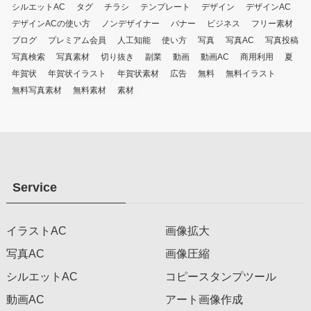
シルエットAC
タグ
チラシ
テンプレート
デザイン
デザインAC
デザインACの使い方
ノンデザイナー
バナー
ビジネス
フリー素材
ブログ
プレミアム会員
人工知能
使い方
写真
写真AC
写真投稿
写真検索
写真素材
切り抜き
副業
動画
動画AC
商用利用
夏
年賀状
年賀状イラスト
年賀状素材
広告
無料
無料イラスト
無料写真素材
無料素材
素材
Service
イラストAC
画像拡大
写真AC
画像圧縮
シルエットAC
コピースタンプツール
動画AC
アート画像作成