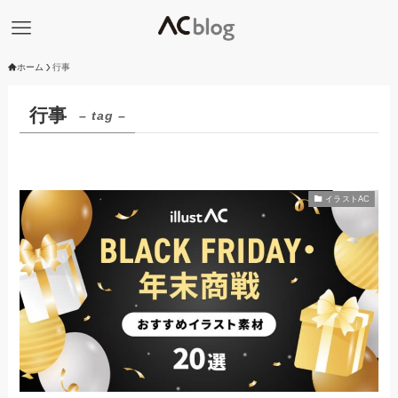
ホーム
行事
行事
– tag –
イラストAC