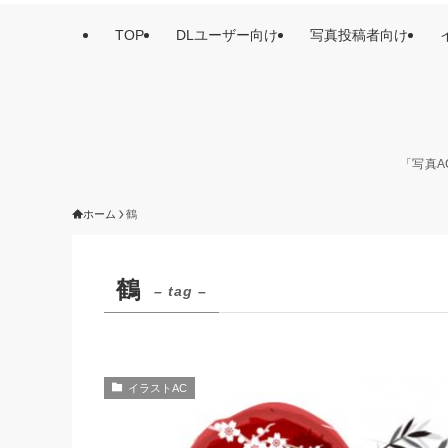
TOP
DLユーザー向け
写真投稿者向け
「写真A
ホーム
鶴
鶴
– tag –
イラストAC