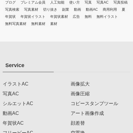
ブログ
プレミアム会員
人工知能
使い方
写真
写真AC
写真投稿
写真検索
写真素材
切り抜き
副業
動画
動画AC
商用利用
夏
年賀状
年賀状イラスト
年賀状素材
広告
無料
無料イラスト
無料写真素材
無料素材
素材
Service
イラストAC
画像拡大
写真AC
画像圧縮
シルエットAC
コピースタンプツール
動画AC
アート画像作成
年賀状AC
顔差替
フリービーAC
空置換