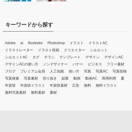
キーワードから探す
Adobe
ai
Illustrator
Photoshop
イラスト
イラストAC
イラストレーター
イラスト投稿
クリエイター
シルエット
シルエットAC
タグ
チラシ
テンプレート
デザイン
デザインAC
デザインACの使い方
ノンデザイナー
バナー
ビジネス
フリー素材
ブログ
プレミアム会員
人工知能
使い方
写真
写真AC
写真投稿
写真検索
写真素材
切り抜き
副業
動画
動画AC
商用利用
夏
年賀状
年賀状イラスト
年賀状素材
広告
無料
無料イラスト
無料写真素材
無料素材
素材