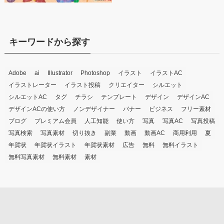
キーワードから探す
Adobe
ai
Illustrator
Photoshop
イラスト
イラストAC
イラストレーター
イラスト投稿
クリエイター
シルエット
シルエットAC
タグ
チラシ
テンプレート
デザイン
デザインAC
デザインACの使い方
ノンデザイナー
バナー
ビジネス
フリー素材
ブログ
プレミアム会員
人工知能
使い方
写真
写真AC
写真投稿
写真検索
写真素材
切り抜き
副業
動画
動画AC
商用利用
夏
年賀状
年賀状イラスト
年賀状素材
広告
無料
無料イラスト
無料写真素材
無料素材
素材