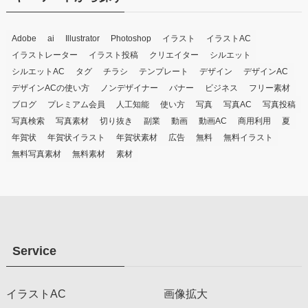
Adobe
ai
Illustrator
Photoshop
イラスト
イラストAC
イラストレーター
イラスト投稿
クリエイター
シルエット
シルエットAC
タグ
チラシ
テンプレート
デザイン
デザインAC
デザインACの使い方
ノンデザイナー
バナー
ビジネス
フリー素材
ブログ
プレミアム会員
人工知能
使い方
写真
写真AC
写真投稿
写真検索
写真素材
切り抜き
副業
動画
動画AC
商用利用
夏
年賀状
年賀状イラスト
年賀状素材
広告
無料
無料イラスト
無料写真素材
無料素材
素材
Service
イラストAC
画像拡大